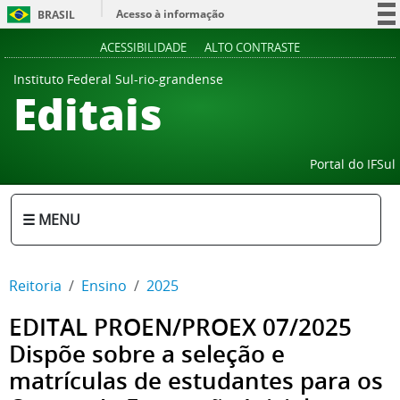
Acesso à informação
BRASIL
Participe
ACESSIBILIDADE
ALTO CONTRASTE
Serviços
Instituto Federal Sul-rio-grandense
Editais
Legislação
Canais
Portal do IFSul
☰ MENU
Reitoria
Ensino
2025
EDITAL PROEN/PROEX 07/2025
Dispõe sobre a seleção e
matrículas de estudantes para os