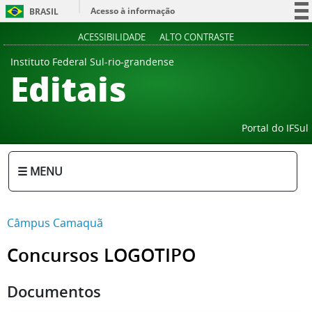
Acesso à informação
BRASIL
Participe
ACESSIBILIDADE
ALTO CONTRASTE
Serviços
Instituto Federal Sul-rio-grandense
Editais
Legislação
Canais
Portal do IFSul
☰ MENU
Câmpus Camaquã
Concursos LOGOTIPO
Documentos