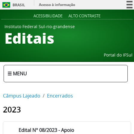
Acesso à informação
BRASIL
Participe
ACESSIBILIDADE
ALTO CONTRASTE
Serviços
Instituto Federal Sul-rio-grandense
Editais
Legislação
Canais
Portal do IFSul
☰ MENU
Câmpus Lajeado
Encerrados
2023
Edital N° 08/2023 - Apoio