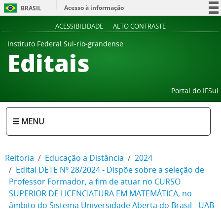
Acesso à informação
BRASIL
Participe
ACESSIBILIDADE
ALTO CONTRASTE
Serviços
Instituto Federal Sul-rio-grandense
Editais
Legislação
Canais
Portal do IFSul
☰ MENU
Reitoria
Educação a Distância
2024
Edital DETE Nº 28/2024 - Dispõe sobre a seleção de
Professor Formador, a fim de atuar no CURSO
SUPERIOR DE LICENCIATURA EM MATEMÁTICA, no
âmbito do Sistema Universidade Aberta do Brasil - UAB