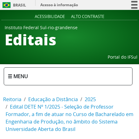
Acesso à informação
BRASIL
Participe
ACESSIBILIDADE
ALTO CONTRASTE
Serviços
Instituto Federal Sul-rio-grandense
Editais
Legislação
Canais
Portal do IFSul
☰ MENU
Reitoria
Educação a Distância
2025
Edital DETE Nº 1/2025 - Seleção de Professor
Formador, a fim de atuar no Curso de Bacharelado em
Engenharia de Produção, no âmbito do Sistema
Universidade Aberta do Brasil