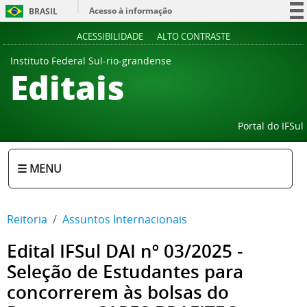
Acesso à informação
BRASIL
Participe
ACESSIBILIDADE
ALTO CONTRASTE
Serviços
Instituto Federal Sul-rio-grandense
Editais
Legislação
Canais
Portal do IFSul
☰ MENU
Reitoria
Assuntos Internacionais
Edital IFSul DAI nº 03/2025 -
Seleção de Estudantes para
concorrerem às bolsas do