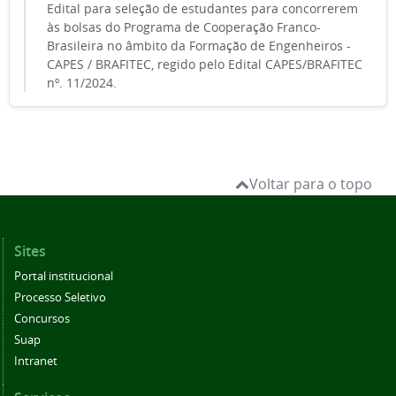
Edital para seleção de estudantes para concorrerem
às bolsas do Programa de Cooperação Franco-
Brasileira no âmbito da Formação de Engenheiros -
CAPES / BRAFITEC, regido pelo Edital CAPES/BRAFITEC
nº. 11/2024.
Voltar para o topo
Sites
Portal institucional
Processo Seletivo
Concursos
Suap
Intranet