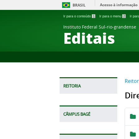
Acesso à informação
BRASIL
Ir para o conteúdo
1
Ir para o menu
2
Ir pa
Instituto Federal Sul-rio-grandense
Editais
Reitor
REITORIA
Dir
CÂMPUS BAGÉ