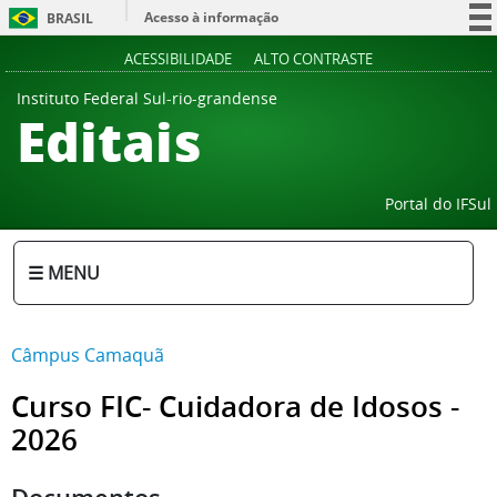
Acesso à informação
BRASIL
Participe
ACESSIBILIDADE
ALTO CONTRASTE
Serviços
Instituto Federal Sul-rio-grandense
Editais
Legislação
Canais
Portal do IFSul
☰ MENU
Câmpus Camaquã
Curso FIC- Cuidadora de Idosos -
2026