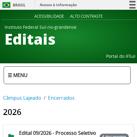
Acesso à informação
BRASIL
Participe
ACESSIBILIDADE
ALTO CONTRASTE
Serviços
Instituto Federal Sul-rio-grandense
Editais
Legislação
Canais
Portal do IFSul
☰ MENU
Câmpus Lajeado
Encerrados
2026
Edital 09/2026 - Processo Seletivo
6 documentos