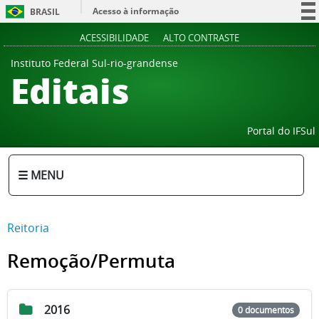
Acesso à informação
BRASIL
Participe
ACESSIBILIDADE
ALTO CONTRASTE
Serviços
Instituto Federal Sul-rio-grandense
Editais
Legislação
Canais
Portal do IFSul
☰ MENU
Reitoria
Remoção/Permuta
2016
0 documentos