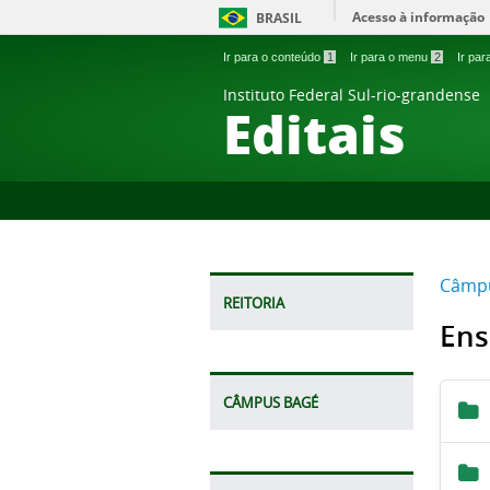
Acesso à informação
BRASIL
Ir para o conteúdo
1
Ir para o menu
2
Ir pa
Instituto Federal Sul-rio-grandense
Editais
Câmp
REITORIA
Ens
CÂMPUS BAGÉ