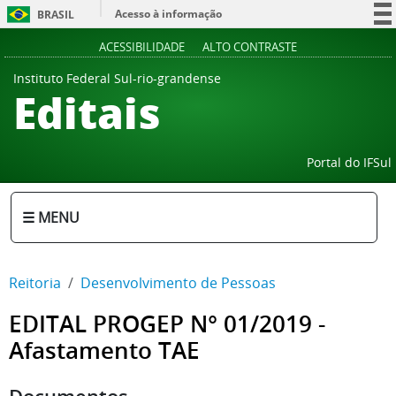
Acesso à informação
BRASIL
Participe
ACESSIBILIDADE
ALTO CONTRASTE
Serviços
Instituto Federal Sul-rio-grandense
Editais
Legislação
Canais
Portal do IFSul
☰ MENU
Reitoria
Desenvolvimento de Pessoas
EDITAL PROGEP N° 01/2019 -
Afastamento TAE