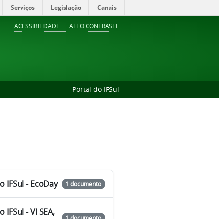
Serviços
Legislação
Canais
ACESSIBILIDADE
ALTO CONTRASTE
Portal do IFSul
o IFSul - EcoDay
1 documento
 IFSul - VI SEA,
1 documento