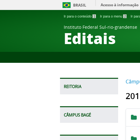
Acesso à informação
BRASIL
Ir para o conteúdo
1
Ir para o menu
2
Ir pa
Instituto Federal Sul-rio-grandense
Editais
Câmpu
REITORIA
201
CÂMPUS BAGÉ