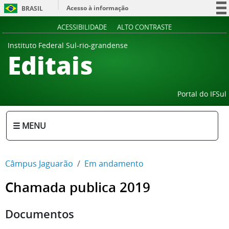
Acesso à informação
BRASIL
Participe
ACESSIBILIDADE
ALTO CONTRASTE
Serviços
Instituto Federal Sul-rio-grandense
Editais
Legislação
Canais
Portal do IFSul
☰ MENU
Câmpus Jaguarão
Em andamento
Chamada publica 2019
Documentos