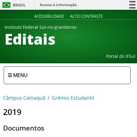
Acesso à informação
BRASIL
Participe
ACESSIBILIDADE
ALTO CONTRASTE
Serviços
Instituto Federal Sul-rio-grandense
Editais
Legislação
Canais
Portal do IFSul
☰ MENU
Câmpus Camaquã
Grêmio Estudantil
2019
Documentos