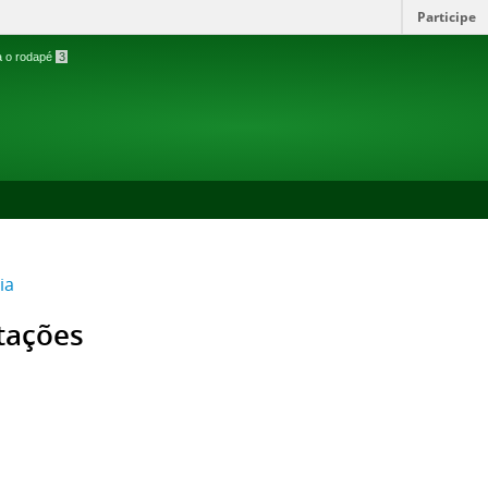
Participe
ra o rodapé
3
ia
itações