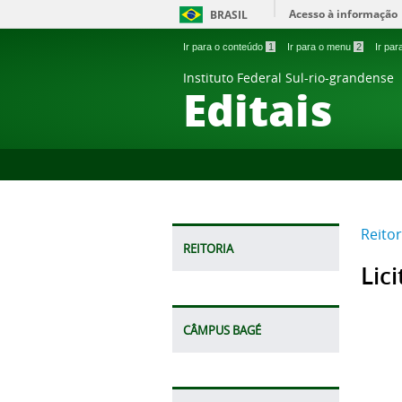
Acesso à informação
BRASIL
Ir para o conteúdo
1
Ir para o menu
2
Ir pa
Instituto Federal Sul-rio-grandense
Editais
Reitor
REITORIA
Lic
CÂMPUS BAGÉ