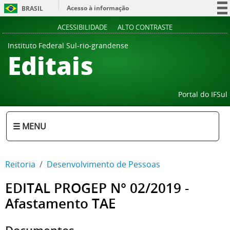
Acesso à informação
BRASIL
Participe
ACESSIBILIDADE
ALTO CONTRASTE
Serviços
Instituto Federal Sul-rio-grandense
Editais
Legislação
Canais
Portal do IFSul
☰ MENU
Reitoria
Desenvolvimento de Pessoas
EDITAL PROGEP N° 02/2019 -
Afastamento TAE