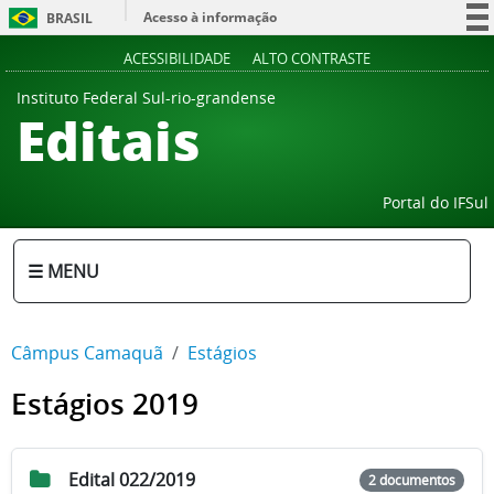
Acesso à informação
BRASIL
Participe
ACESSIBILIDADE
ALTO CONTRASTE
Serviços
Instituto Federal Sul-rio-grandense
Editais
Legislação
Canais
Portal do IFSul
☰ MENU
Câmpus Camaquã
Estágios
Estágios 2019
Edital 022/2019
2 documentos