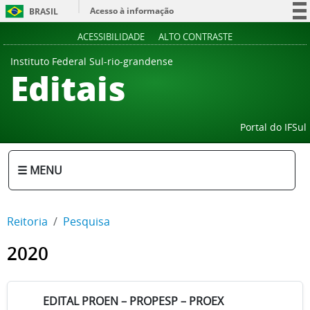
Acesso à informação
BRASIL
Participe
ACESSIBILIDADE
ALTO CONTRASTE
Serviços
Instituto Federal Sul-rio-grandense
Editais
Legislação
Canais
Portal do IFSul
☰ MENU
Reitoria
Pesquisa
2020
EDITAL PROEN – PROPESP – PROEX