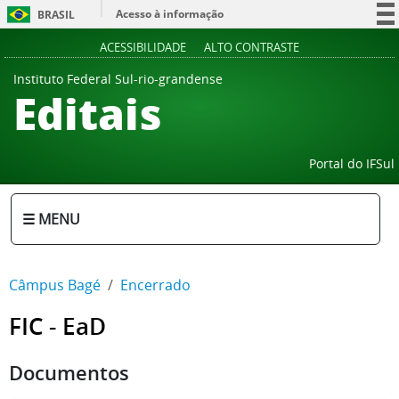
Acesso à informação
BRASIL
Participe
ACESSIBILIDADE
ALTO CONTRASTE
Serviços
Instituto Federal Sul-rio-grandense
Editais
Legislação
Canais
Portal do IFSul
☰ MENU
Câmpus Bagé
Encerrado
FIC - EaD
Documentos