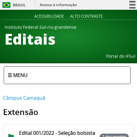
Acesso à informação
BRASIL
Participe
ACESSIBILIDADE
ALTO CONTRASTE
Serviços
Instituto Federal Sul-rio-grandense
Editais
Legislação
Canais
Portal do IFSul
☰ MENU
Câmpus Camaquã
Extensão
Edital 001/2022 - Seleção bolsista
2 documentos