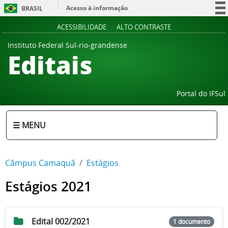
Acesso à informação
BRASIL
Participe
ACESSIBILIDADE
ALTO CONTRASTE
Serviços
Instituto Federal Sul-rio-grandense
Editais
Legislação
Canais
Portal do IFSul
☰ MENU
Câmpus Camaquã
Estágios
Estágios 2021
Edital 002/2021
1 documento