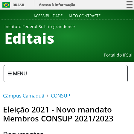
Acesso à informação
BRASIL
Participe
ACESSIBILIDADE
ALTO CONTRASTE
Serviços
Instituto Federal Sul-rio-grandense
Editais
Legislação
Canais
Portal do IFSul
☰ MENU
Câmpus Camaquã
CONSUP
Eleição 2021 - Novo mandato
Membros CONSUP 2021/2023