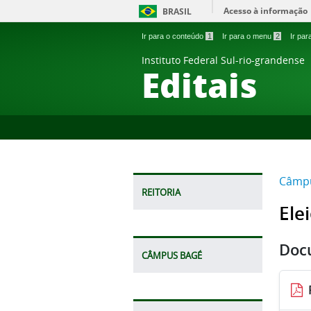
Acesso à informação
BRASIL
Ir para o conteúdo
1
Ir para o menu
2
Ir pa
Instituto Federal Sul-rio-grandense
Editais
Câmp
REITORIA
Ele
Doc
CÂMPUS BAGÉ