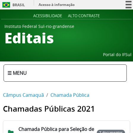
Acesso à informação
BRASIL
Participe
ACESSIBILIDADE
ALTO CONTRASTE
Serviços
Instituto Federal Sul-rio-grandense
Editais
Legislação
Canais
Portal do IFSul
☰ MENU
Câmpus Camaquã
Chamada Pública
Chamadas Públicas 2021
Chamada Pública para Seleção de
2 documentos