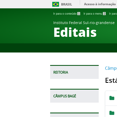
Acesso à informação
BRASIL
Ir para o conteúdo
1
Ir para o menu
2
Ir pa
Instituto Federal Sul-rio-grandense
Editais
Câmp
REITORIA
Est
CÂMPUS BAGÉ