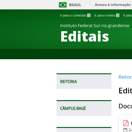
Acesso à informação
BRASIL
Ir para o conteúdo
1
Ir para o menu
2
Ir pa
Instituto Federal Sul-rio-grandense
Editais
Reitor
REITORIA
Edi
Doc
CÂMPUS BAGÉ
2