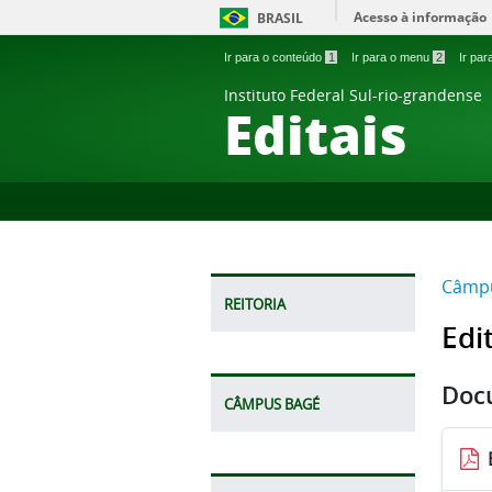
Acesso à informação
BRASIL
Ir para o conteúdo
1
Ir para o menu
2
Ir pa
Instituto Federal Sul-rio-grandense
Editais
Câmp
REITORIA
Edi
Doc
CÂMPUS BAGÉ