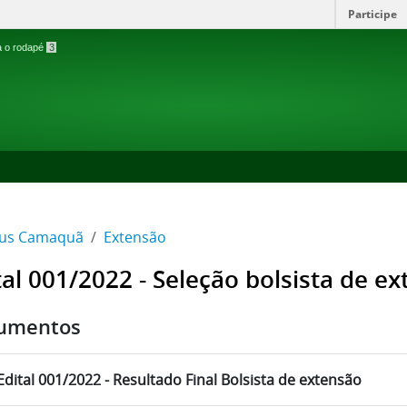
Participe
ra o rodapé
3
us Camaquã
Extensão
tal 001/2022 - Seleção bolsista de e
umentos
Edital 001/2022 - Resultado Final Bolsista de extensão