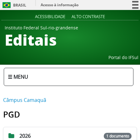
Acesso à informação
BRASIL
Participe
ACESSIBILIDADE
ALTO CONTRASTE
Serviços
Instituto Federal Sul-rio-grandense
Editais
Legislação
Canais
Portal do IFSul
☰ MENU
Câmpus Camaquã
PGD
2026
1 documento