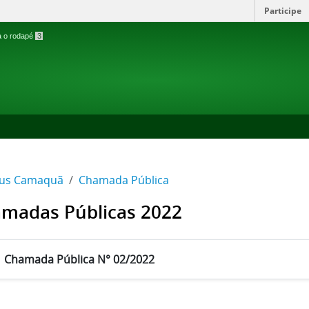
Participe
ra o rodapé
3
us Camaquã
Chamada Pública
madas Públicas 2022
Chamada Pública N° 02/2022