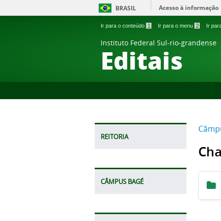
Acesso à informação
BRASIL
Ir para o conteúdo
1
Ir para o menu
2
Ir pa
Instituto Federal Sul-rio-grandense
Editais
Câmp
REITORIA
Cha
CÂMPUS BAGÉ