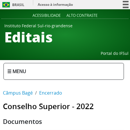
Acesso à informação
BRASIL
Participe
ACESSIBILIDADE
ALTO CONTRASTE
Serviços
Instituto Federal Sul-rio-grandense
Editais
Legislação
Canais
Portal do IFSul
☰ MENU
Câmpus Bagé
Encerrado
Conselho Superior - 2022
Documentos