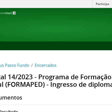
Participe
ra o rodapé
3
s Passo Fundo
Encerrados
tal 14/2023 - Programa de Formação
ul (FORMAPED) - Ingresso de diplom
umentos