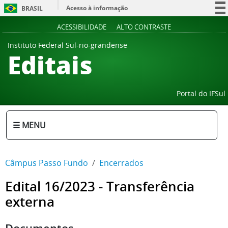
Acesso à informação
BRASIL
Participe
ACESSIBILIDADE
ALTO CONTRASTE
Serviços
Instituto Federal Sul-rio-grandense
Editais
Legislação
Canais
Portal do IFSul
☰ MENU
Câmpus Passo Fundo
Encerrados
Edital 16/2023 - Transferência
externa