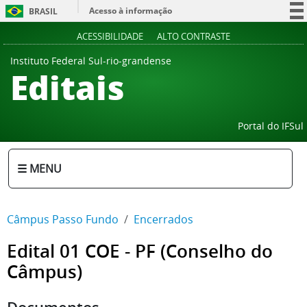
Acesso à informação
BRASIL
Participe
ACESSIBILIDADE
ALTO CONTRASTE
Serviços
Instituto Federal Sul-rio-grandense
Editais
Legislação
Canais
Portal do IFSul
☰ MENU
Câmpus Passo Fundo
Encerrados
Edital 01 COE - PF (Conselho do
Câmpus)