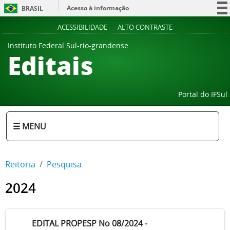
Acesso à informação
BRASIL
Participe
ACESSIBILIDADE
ALTO CONTRASTE
Serviços
Instituto Federal Sul-rio-grandense
Editais
Legislação
Canais
Portal do IFSul
☰ MENU
Reitoria
Pesquisa
2024
EDITAL PROPESP No 08/2024 -