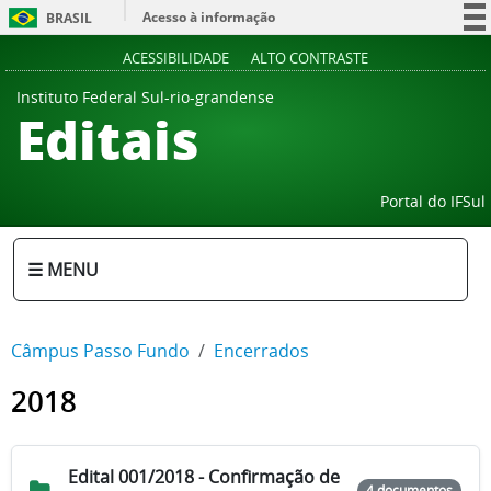
Acesso à informação
BRASIL
Participe
ACESSIBILIDADE
ALTO CONTRASTE
Serviços
Instituto Federal Sul-rio-grandense
Editais
Legislação
Canais
Portal do IFSul
☰ MENU
Câmpus Passo Fundo
Encerrados
2018
Edital 001/2018 - Confirmação de
4 documentos