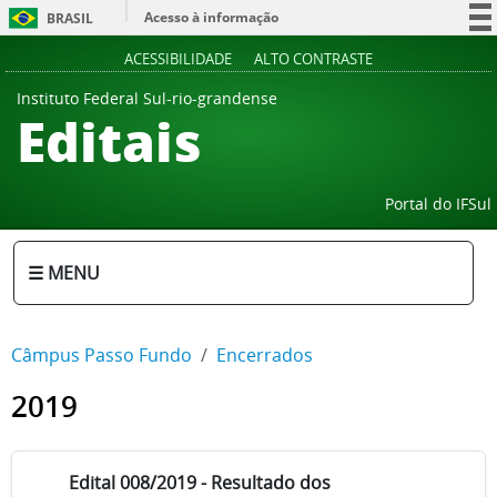
Acesso à informação
BRASIL
Participe
ACESSIBILIDADE
ALTO CONTRASTE
Serviços
Instituto Federal Sul-rio-grandense
Editais
Legislação
Canais
Portal do IFSul
☰ MENU
Câmpus Passo Fundo
Encerrados
2019
Edital 008/2019 - Resultado dos