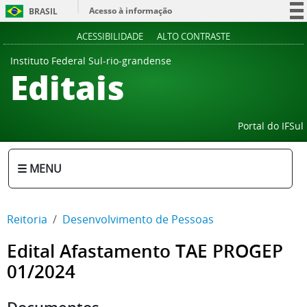
Acesso à informação
BRASIL
Participe
ACESSIBILIDADE
ALTO CONTRASTE
Serviços
Instituto Federal Sul-rio-grandense
Editais
Legislação
Canais
Portal do IFSul
☰ MENU
Reitoria
Desenvolvimento de Pessoas
Edital Afastamento TAE PROGEP
01/2024