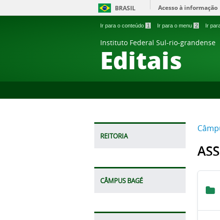
Acesso à informação
BRASIL
Ir para o conteúdo
1
Ir para o menu
2
Ir pa
Instituto Federal Sul-rio-grandense
Editais
Câmpu
REITORIA
ASS
CÂMPUS BAGÉ