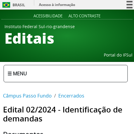
Acesso à informação
BRASIL
Participe
ACESSIBILIDADE
ALTO CONTRASTE
Serviços
Instituto Federal Sul-rio-grandense
Editais
Legislação
Canais
Portal do IFSul
☰ MENU
Câmpus Passo Fundo
Encerrados
Edital 02/2024 - Identificação de
demandas