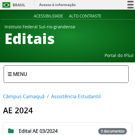
Acesso à informação
BRASIL
Participe
ACESSIBILIDADE
ALTO CONTRASTE
Serviços
Instituto Federal Sul-rio-grandense
Editais
Legislação
Canais
Portal do IFSul
☰ MENU
Câmpus Camaquã
Assistência Estudantil
AE 2024
Edital AE 03/2024
3 documentos