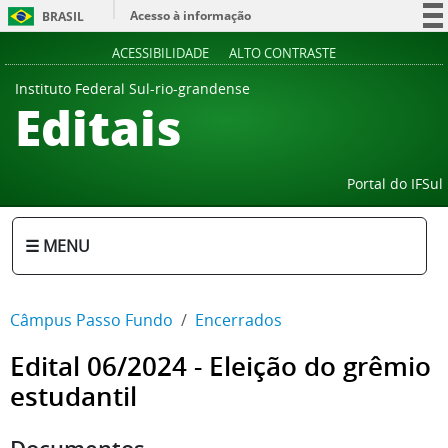
Acesso à informação
BRASIL
Participe
ACESSIBILIDADE
ALTO CONTRASTE
Serviços
Instituto Federal Sul-rio-grandense
Editais
Legislação
Canais
Portal do IFSul
☰ MENU
Câmpus Passo Fundo
Encerrados
Edital 06/2024 - Eleição do grêmio
estudantil