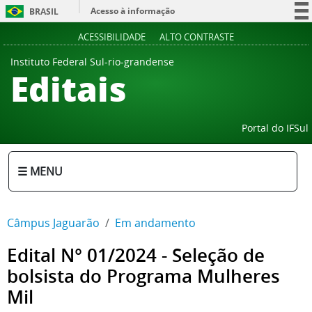
Acesso à informação
BRASIL
Participe
ACESSIBILIDADE
ALTO CONTRASTE
Serviços
Instituto Federal Sul-rio-grandense
Editais
Legislação
Canais
Portal do IFSul
☰ MENU
Câmpus Jaguarão
Em andamento
Edital N° 01/2024 - Seleção de
bolsista do Programa Mulheres
Mil