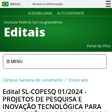
Acesso à informação
BRASIL
Participe
ACESSIBILIDADE
ALTO CONTRASTE
Serviços
Instituto Federal Sul-rio-grandense
Editais
Legislação
Canais
Portal do IFSul
☰ MENU
Câmpus Santana do Livramento
Encerrado
Edital SL-COPESQ 01/2024 -
PROJETOS DE PESQUISA E
INOVAÇÃO TECNOLÓGICA PARA