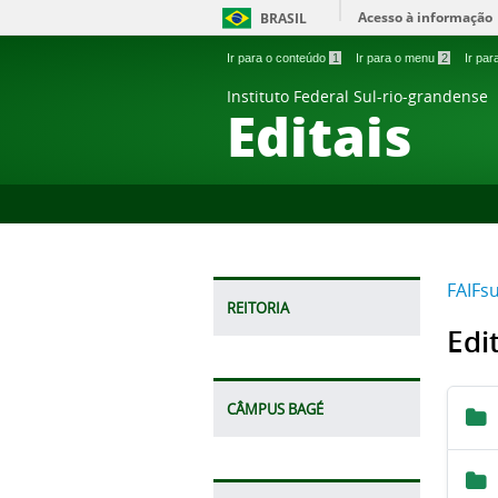
Acesso à informação
BRASIL
Ir para o conteúdo
1
Ir para o menu
2
Ir pa
Instituto Federal Sul-rio-grandense
Editais
FAIFsu
REITORIA
Edi
CÂMPUS BAGÉ