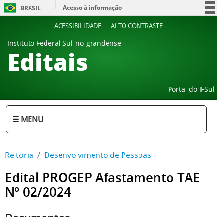
Acesso à informação
BRASIL
Participe
ACESSIBILIDADE
ALTO CONTRASTE
Serviços
Instituto Federal Sul-rio-grandense
Editais
Legislação
Canais
Portal do IFSul
☰ MENU
Reitoria
Desenvolvimento de Pessoas
Edital PROGEP Afastamento TAE
Nº 02/2024