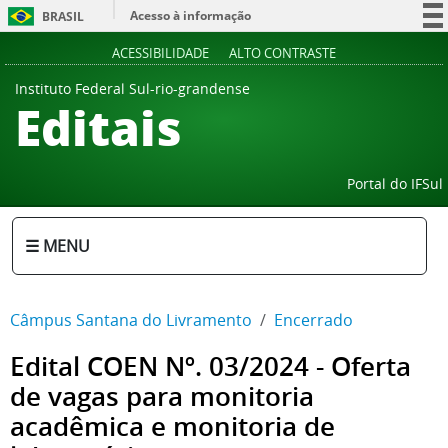
Acesso à informação
BRASIL
Participe
ACESSIBILIDADE
ALTO CONTRASTE
Serviços
Instituto Federal Sul-rio-grandense
Editais
Legislação
Canais
Portal do IFSul
☰ MENU
Câmpus Santana do Livramento
Encerrado
Edital COEN Nº. 03/2024 - Oferta
de vagas para monitoria
acadêmica e monitoria de