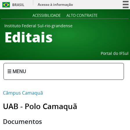
Acesso à informação
BRASIL
Participe
ACESSIBILIDADE
ALTO CONTRASTE
Serviços
Instituto Federal Sul-rio-grandense
Editais
Legislação
Canais
Portal do IFSul
☰ MENU
Câmpus Camaquã
UAB - Polo Camaquã
Documentos