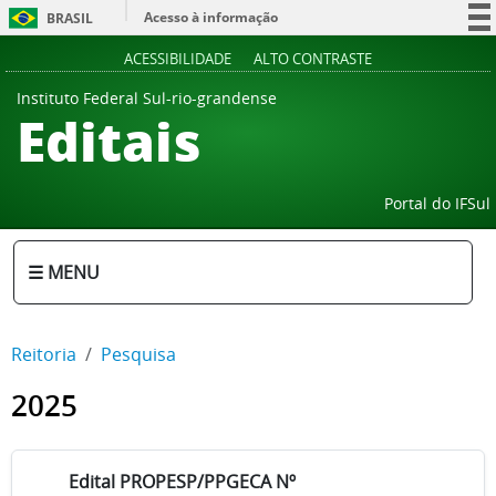
Acesso à informação
BRASIL
Participe
ACESSIBILIDADE
ALTO CONTRASTE
Serviços
Instituto Federal Sul-rio-grandense
Editais
Legislação
Canais
Portal do IFSul
☰ MENU
Reitoria
Pesquisa
2025
Edital PROPESP/PPGECA Nº