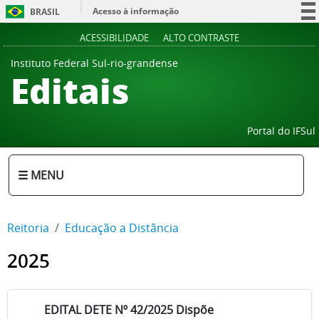
Acesso à informação
BRASIL
Participe
ACESSIBILIDADE
ALTO CONTRASTE
Serviços
Instituto Federal Sul-rio-grandense
Editais
Legislação
Canais
Portal do IFSul
☰ MENU
Reitoria
Educação a Distância
2025
EDITAL DETE Nº 42/2025 Dispõe